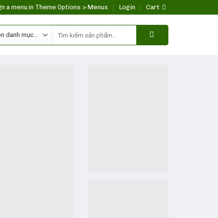
gn a menu in Theme Options > Menus
Login
Cart
Search
for: