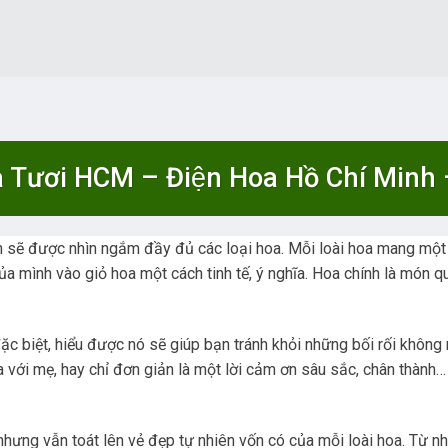
 Tươi HCM – Điện Hoa Hồ Chí Minh 
n sẽ được nhìn ngắm đầy đủ các loại hoa. Mỗi loài hoa mang một 
a mình vào giỏ hoa một cách tinh tế, ý nghĩa. Hoa chính là món q
 biệt, hiểu được nó sẽ giúp bạn tránh khỏi những bối rối không nó
ha với mẹ, hay chỉ đơn giản là một lời cảm ơn sâu sắc, chân thành
hưng vẫn toát lên vẻ đẹp tự nhiên vốn có của mỗi loài hoa. Từ n