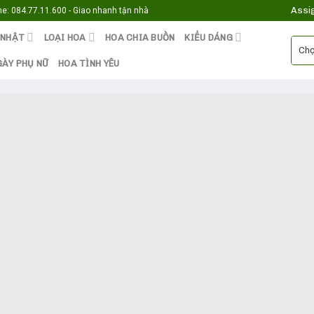
Assi
e: 084.77.11.600 - Giao nhanh tận nhà
 NHẬT
LOẠI HOA
HOA CHIA BUỒN
KIỂU DÁNG
GÀY PHỤ NỮ
HOA TÌNH YÊU