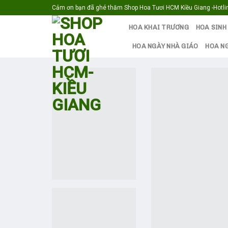
Skip
Cảm ơn bạn đã ghé thăm Shop Hoa Tươi HCM Kiều Giang -Hotlin
to
HOA KHAI TRƯƠNG
HOA SINH
content
HOA NGÀY NHÀ GIÁO
HOA N