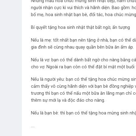
Những mẫu hoa chúc mừng sinh nhật đẹp, hàm chứa nh
người nhận cực kì vui thích và hãnh diện. Bao gồm: 
bố mẹ, hoa sinh nhật bạn bè, đối tác, hoa chúc mừn
Bí quyết tặng hoa sinh nhật thật bất ngờ, ấn tượng
Nếu là mẹ: tốt nhất bạn nên tặng ở nhà, bạn có thể 
gia đình sẽ cùng nhau quay quần bên bữa ăn ấm áp.
Nếu là vợ: bạn có thể dành bất ngờ cho nàng bằng c
cho vợ. Ngoài ra bạn còn có thể đặt bí mật một buổi
Nếu là người yêu: bạn có thể tặng hoa chúc mừng si
cảm thấy vô cùng hãnh diện với bạn bè đồng nghiệp 
trương thì bạn có thể nấu một bữa ăn lãng mạn chỉ 
thêm sự mới lạ và độc đáo cho nàng.
Nếu là bạn bè: thì bạn có thể tặng hoa mừng sinh nhật
….