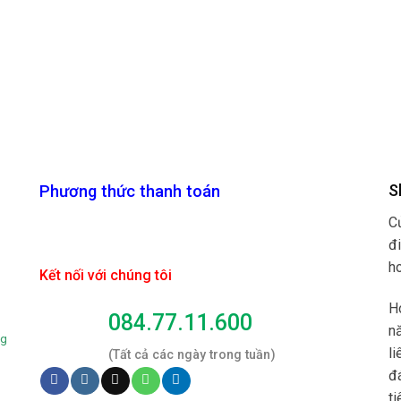
S
Phương thức thanh toán
C
đ
h
Kết nối với chúng tôi
H
084.77.11.600
n
ng
li
(Tất cả các ngày trong tuần)
đ
t