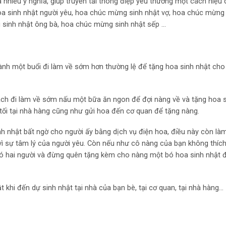
iều ý nghĩa, giúp truyền tải thông điệp yêu thương một cách hiệu 
hoa sinh nhật người yêu, hoa chúc mừng sinh nhật vợ, hoa chúc mừng
g sinh nhật ông bà, hoa chúc mừng sinh nhật sếp …
dành một buổi đi làm về sớm hơn thường lệ để tặng hoa sinh nhật ch
ách đi làm về sớm nấu một bữa ăn ngon để đợi nàng về và tặng hoa s
 tối tại nhà hàng cũng như gửi hoa đến cơ quan để tặng nàng.
nh nhật bất ngờ cho người ấy bằng dịch vụ điện hoa, điều này còn l
vì sự tâm lý của người yêu. Còn nếu như cô nàng của bạn không thíc
có hai người và đừng quên tặng kèm cho nàng một bó hoa sinh nhật 
 khi đến dự sinh nhật tại nhà của bạn bè, tại cơ quan, tại nhà hàng…