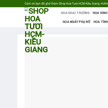
Skip
Cảm ơn bạn đã ghé thăm Shop Hoa Tươi HCM Kiều Giang -Hotlin
to
HOA KHAI TRƯƠNG
HOA SINH
content
HOA NGÀY PHỤ NỮ
HOA TÌNH