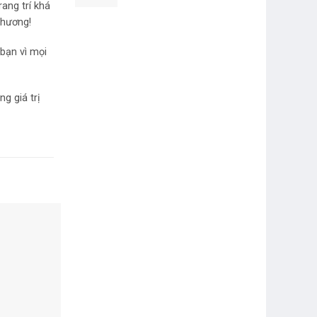
ang trí khá
thương!
bạn vì mọi
g giá trị