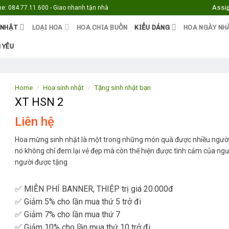
Assi
e: 084.77.11.600 - Giao nhanh tận nhà
 NHẬT
LOẠI HOA
HOA CHIA BUỒN
KIỂU DÁNG
HOA NGÀY NH
 YÊU
Home
/
Hoa sinh nhật
/
Tặng sinh nhật bạn
XT HSN 2
Liên hệ
Hoa mừng sinh nhật là một trong những món quà được nhiều người 
nó không chỉ đem lại vẻ đẹp mà còn thể hiện được tình cảm của ngư
người được tặng
✅ MIỄN PHÍ BANNER, THIỆP trị giá 20.000đ
✅ Giảm 5% cho lần mua thứ 5 trở đi
✅ Giảm 7% cho lần mua thứ 7
✅ Giảm 10% cho lần mua thứ 10 trở đi