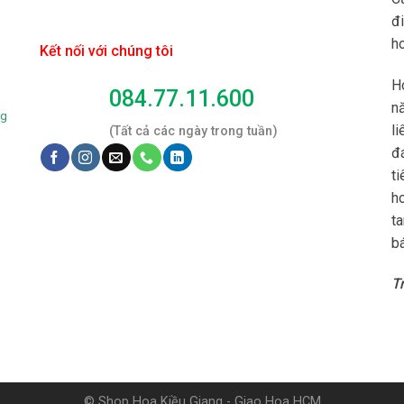
đ
h
Kết nối với chúng tôi
H
084.77.11.600
n
ng
li
(Tất cả các ngày trong tuần)
đ
t
ho
t
bá
T
© Shop Hoa Kiều Giang - Giao Hoa HCM