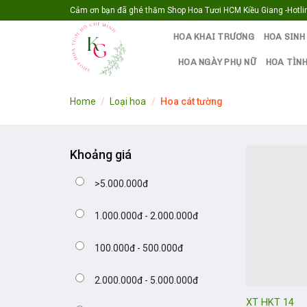
Skip
Cảm ơn bạn đã ghé thăm Shop Hoa Tươi HCM Kiều Giang -Hotlin
to
HOA KHAI TRƯƠNG
HOA SINH
content
HOA NGÀY PHỤ NỮ
HOA TÌNH
Home
/
Loại hoa
/
Hoa cát tường
Khoảng giá
>5.000.000đ
1.000.000đ - 2.000.000đ
100.000đ - 500.000đ
2.000.000đ - 5.000.000đ
XT HKT 14