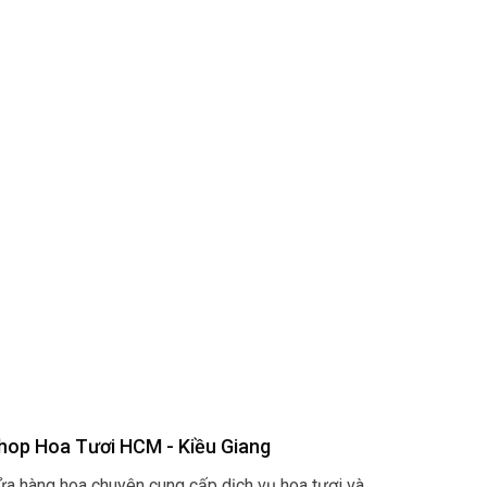
hop Hoa Tươi HCM - Kiều Giang
ửa hàng hoa chuyên cung cấp dịch vụ hoa tươi và