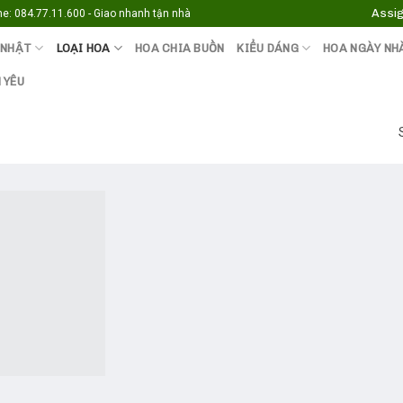
Assig
e: 084.77.11.600 - Giao nhanh tận nhà
 NHẬT
LOẠI HOA
HOA CHIA BUỒN
KIỂU DÁNG
HOA NGÀY NH
 YÊU