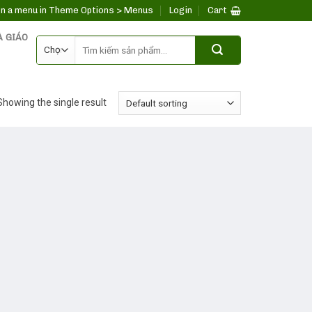
n a menu in Theme Options > Menus
Login
Cart
À GIÁO
Search
for:
Showing the single result