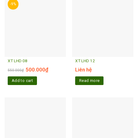
-9%
XT LHD 08
XT LHD 12
500.000
₫
Liên hệ
550.000
₫
Add to cart
Read more