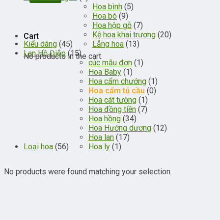
Hoa bình
(5)
Hoa bó
(9)
Hoa hộp gỗ
(7)
Kệ hoa khai trương
(20)
Cart
Kiểu dáng
(45)
Lẵng hoa
(13)
Lan Hồ Điệp
(15)
No products in the cart.
cúc mẫu đơn
(1)
Hoa Baby
(1)
Hoa cẩm chướng
(1)
Hoa cẩm tú cầu
(0)
Hoa cát tường
(1)
Hoa đồng tiền
(7)
Hoa hồng
(34)
Hoa Hướng dương
(12)
Hoa lan
(17)
Loại hoa
(56)
Hoa ly
(1)
No products were found matching your selection.