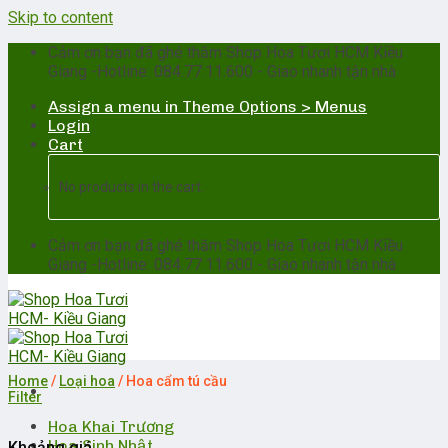
Skip to content
Cảm ơn bạn đã ghé thăm Shop Hoa Tươi HCM Kiều
Giang -Hotline: 084.77.11.600 - Giao nhanh tận nhà
Assign a menu in Theme Options > Menus
Login
Cart
No products in the cart.
Cảm ơn bạn đã ghé thăm Shop Hoa Tươi HCM Kiều
Giang -Hotline: 084.77.11.600 - Giao nhanh tận nhà
Home
/
Loại hoa
/
Hoa cẩm tú cầu
Filter
Hoa Khai Trương
Hoa Sinh Nhật
Khoảng giá