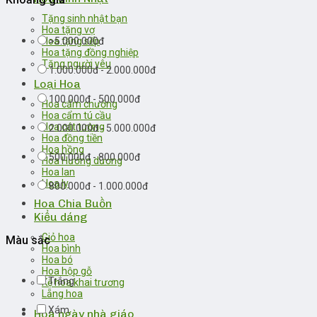
Tặng sinh nhật bạn
Hoa tặng vợ
>5.000.000đ
Hoa tặng sếp
Hoa tặng đồng nghiệp
Tặng người yêu
1.000.000đ - 2.000.000đ
Loại Hoa
100.000đ - 500.000đ
Hoa cẩm chướng
Hoa cẩm tú cầu
Hoa cát tường
2.000.000đ - 5.000.000đ
Hoa đồng tiền
Hoa hồng
500.000đ - 800.000đ
Hoa Hướng dương
Hoa lan
Hoa ly
800.000đ - 1.000.000đ
Hoa Chia Buồn
Kiểu dáng
Giỏ hoa
Màu sắc
Hoa bình
Hoa bó
Hoa hộp gỗ
Trắng
Kệ hoa khai trương
Lẵng hoa
Xám
Hoa ngày nhà giáo