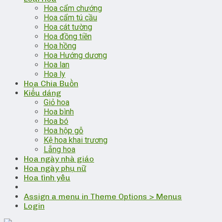
Hoa cẩm chướng
Hoa cẩm tú cầu
Hoa cát tường
Hoa đồng tiền
Hoa hồng
Hoa Hướng dương
Hoa lan
Hoa ly
Hoa Chia Buồn
Kiểu dáng
Giỏ hoa
Hoa bình
Hoa bó
Hoa hộp gỗ
Kệ hoa khai trương
Lẵng hoa
Hoa ngày nhà giáo
Hoa ngày phụ nữ
Hoa tình yêu
Assign a menu in Theme Options > Menus
Login