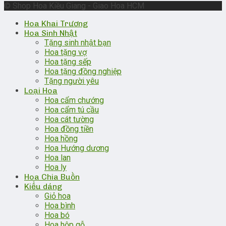
© Shop Hoa Kiều Giang - Giao Hoa HCM
Hoa Khai Trương
Hoa Sinh Nhật
Tặng sinh nhật bạn
Hoa tặng vợ
Hoa tặng sếp
Hoa tặng đồng nghiệp
Tặng người yêu
Loại Hoa
Hoa cẩm chướng
Hoa cẩm tú cầu
Hoa cát tường
Hoa đồng tiền
Hoa hồng
Hoa Hướng dương
Hoa lan
Hoa ly
Hoa Chia Buồn
Kiểu dáng
Giỏ hoa
Hoa bình
Hoa bó
Hoa hộp gỗ