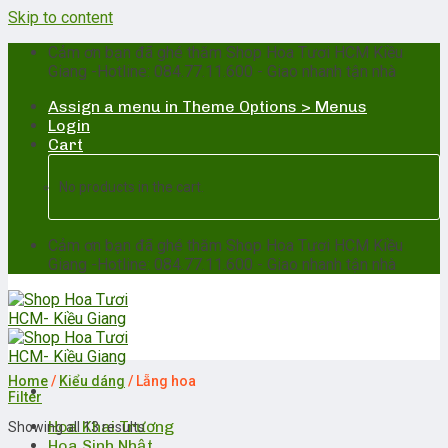
Skip to content
Cảm ơn bạn đã ghé thăm Shop Hoa Tươi HCM Kiều
Giang -Hotline: 084.77.11.600 - Giao nhanh tận nhà
Assign a menu in Theme Options > Menus
Login
Cart
No products in the cart.
Cảm ơn bạn đã ghé thăm Shop Hoa Tươi HCM Kiều
Giang -Hotline: 084.77.11.600 - Giao nhanh tận nhà
Home
/
Kiểu dáng
/
Lẵng hoa
Filter
Hoa Khai Trương
Showing all 13 results
Hoa Sinh Nhật