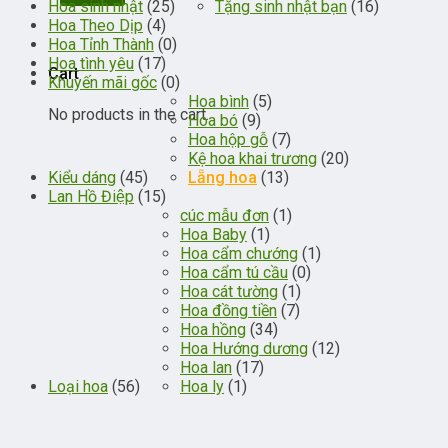
Hoa sinh nhật
(25)
Tặng sinh nhật bạn
(16)
Hoa Theo Dịp
(4)
Hoa Tỉnh Thành
(0)
Hoa tình yêu
(17)
Cart
Khuyến mãi gốc
(0)
Hoa bình
(5)
No products in the cart.
Hoa bó
(9)
Hoa hộp gỗ
(7)
Kệ hoa khai trương
(20)
Kiểu dáng
(45)
Lẵng hoa
(13)
Lan Hồ Điệp
(15)
cúc mẫu đơn
(1)
Hoa Baby
(1)
Hoa cẩm chướng
(1)
Hoa cẩm tú cầu
(0)
Hoa cát tường
(1)
Hoa đồng tiền
(7)
Hoa hồng
(34)
Hoa Hướng dương
(12)
Hoa lan
(17)
Loại hoa
(56)
Hoa ly
(1)