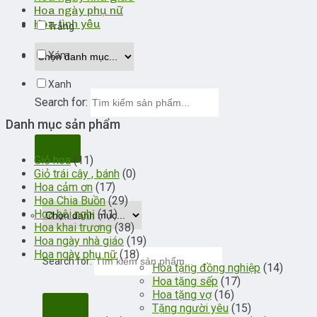
Hoa ngày phụ nữ
Hoa tình yêu
Trắng
Xám
Xanh
Search for:
Danh mục sản phẩm
Giỏ hoa
(11)
Giỏ trái cây , bánh
(0)
Hoa cảm ơn
(17)
Hoa Chia Buồn
(29)
Hoa hội nghị
(11)
Hoa khai trương
(38)
Hoa ngày nhà giáo
(19)
Hoa ngày phụ nữ
(18)
Search for:
Hoa tặng đồng nghiệp
(14)
Hoa tặng sếp
(17)
Hoa tặng vợ
(16)
Tặng người yêu
(15)