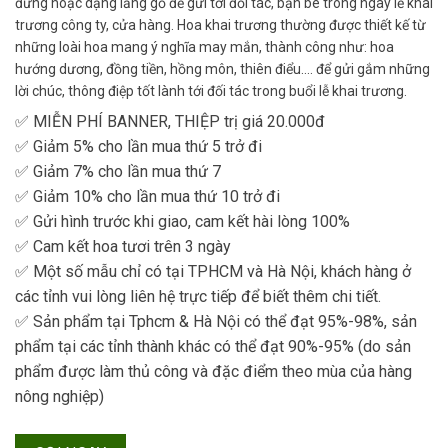
đứng hoặc dạng lẵng gỗ để gửi tới đối tác, bạn bè trong ngày lễ khai
trương công ty, cửa hàng. Hoa khai trương thường được thiết kế từ
những loài hoa mang ý nghĩa may mắn, thành công như: hoa
hướng dương, đồng tiền, hồng môn, thiên điểu…. để gửi gắm những
lời chúc, thông điệp tốt lành tới đối tác trong buổi lễ khai trương.
✅ MIỄN PHÍ BANNER, THIỆP trị giá 20.000đ
✅ Giảm 5% cho lần mua thứ 5 trở đi
✅ Giảm 7% cho lần mua thứ 7
✅ Giảm 10% cho lần mua thứ 10 trở đi
✅ Gửi hình trước khi giao, cam kết hài lòng 100%
✅ Cam kết hoa tươi trên 3 ngày
✅ Một số mẫu chỉ có tại TPHCM và Hà Nội, khách hàng ở
các tỉnh vui lòng liên hệ trực tiếp để biết thêm chi tiết.
✅ Sản phẩm tại Tphcm & Hà Nội có thể đạt 95%-98%, sản
phẩm tại các tỉnh thành khác có thể đạt 90%-95% (do sản
phẩm được làm thủ công và đặc điểm theo mùa của hàng
nông nghiệp)