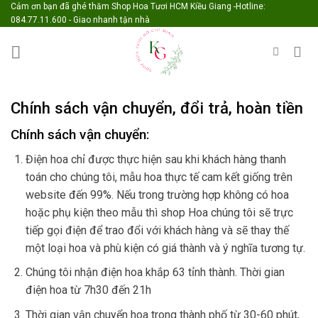
Skip
Cảm ơn bạn đã ghé thăm Shop Hoa Tươi HCM Kiều Giang -Hotline:
084.77.11.600 - Giao nhanh tận nhà
to
content
Chính sách vận chuyển, đổi trả, hoàn tiền
Chính sách vận chuyển:
Điện hoa chỉ được thực hiện sau khi khách hàng thanh
toán cho chúng tôi, mẫu hoa thực tế cam kết giống trên
website đến 99%. Nếu trong trường hợp không có hoa
hoặc phụ kiện theo mẫu thì shop Hoa chúng tôi sẽ trực
tiếp gọi điện để trao đổi với khách hàng và sẽ thay thế
một loại hoa và phù kiện có giá thành và ý nghĩa tương tự.
Chúng tôi nhận điện hoa khắp 63 tỉnh thành. Thời gian
điện hoa từ 7h30 đến 21h
Thời gian vận chuyển hoa trong thành phố từ 30-60 phút,