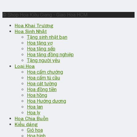
© Shop Hoa Kiều Giang - Giao Hoa HCM
Hoa Khai Trương
Hoa Sinh Nhật
Tặng sinh nhật bạn
Hoa tặng vợ
Hoa tặng sếp
Hoa tặng đồng nghiệp
Tặng người yêu
Loại Hoa
Hoa cẩm chướng
Hoa cẩm tú cầu
Hoa cát tường
Hoa đồng tiền
Hoa hồng
Hoa Hướng dương
Hoa lan
Hoa ly
Hoa Chia Buồn
Kiểu dáng
Giỏ hoa
Hoa bình