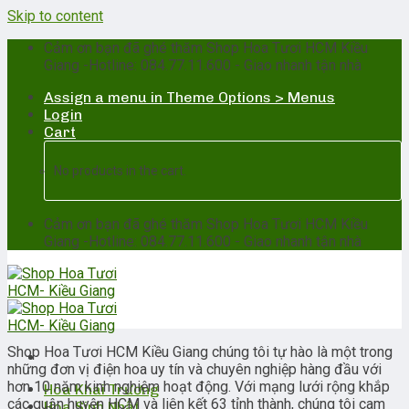
Skip to content
Cảm ơn bạn đã ghé thăm Shop Hoa Tươi HCM Kiều
Giang -Hotline: 084.77.11.600 - Giao nhanh tận nhà
Assign a menu in Theme Options > Menus
Login
Cart
No products in the cart.
Cảm ơn bạn đã ghé thăm Shop Hoa Tươi HCM Kiều
Giang -Hotline: 084.77.11.600 - Giao nhanh tận nhà
Shop Hoa Tươi HCM Kiều Giang chúng tôi tự hào là một trong
những đơn vị điện hoa uy tín và chuyên nghiệp hàng đầu với
hơn 10 năm kinh nghiệm hoạt động. Với mạng lưới rộng khắp
Hoa Khai Trương
các quận huyện HCM và liên kết 63 tỉnh thành, chúng tôi cam
Hoa Sinh Nhật