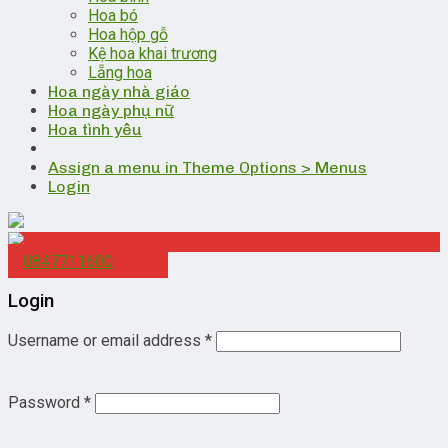
Hoa bó
Hoa hộp gỗ
Kệ hoa khai trương
Lẵng hoa
Hoa ngày nhà giáo
Hoa ngày phụ nữ
Hoa tình yêu
Assign a menu in Theme Options > Menus
Login
0847711600
Login
Username or email address
*
Password
*