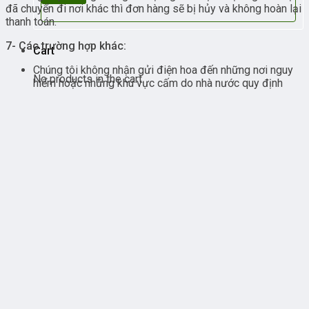
đã chuyển đi nơi khác thì đơn hàng sẽ bị hủy và không hoàn lại
thanh toán.
7- Các trường hợp khác:
Cart
Chúng tôi không nhận gửi điện hoa đến những nơi nguy
No products in the cart.
hiểm hoặc những khu vực cấm do nhà nước quy định