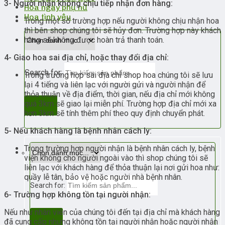
3- Người nhận không chịu tiếp nhận đơn hàng:
Hoa ngày phụ nữ
Hoa tình yêu
Trong một số trường hợp nếu người không chịu nhận hoa
thì bên shop chúng tôi sẽ hủy đơn. Trường hợp này khách
hàng sẽ không được hoàn trả thanh toán.
4- Giao hoa sai địa chỉ, hoặc thay đổi địa chỉ:
Search for:
Trong trường hợp sai địa chỉ shop hoa chúng tôi sẽ lưu
lại 4 tiếng và liên lạc với người gửi và người nhận để
thỏa thuận về địa điểm, thời gian, nếu địa chỉ mới không
quá 3km sẽ giao lại miễn phí. Trường hợp địa chỉ mới xa
hơn 3km sẽ tính thêm phí theo quy định chuyển phát.
5- Nếu khách hàng là bệnh nhân cách ly:
Trong trường hợp người nhận là bệnh nhân cách ly, bệnh
viện không cho người ngoài vào thì shop chúng tôi sẽ
liên lạc với khách hàng để thỏa thuận lại nơi gửi hoa như:
quầy lễ tân, bảo vệ hoặc người nhà bệnh nhân.
Search for:
6- Trường hợp không tồn tại người nhận:
Nếu như nhân viên của chúng tôi đến tại địa chỉ mà khách hàng
đã cung cấp nhưng không tồn tại người nhận hoặc người nhận