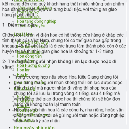
kết mang đến cho quý khách hàng thật nhiều những sản phẩm
Tặng sinh nhật bạn
hoa sáng tạo phù hợp với từng buổi tiệc, với thời gian giao
Hoa tặng vợ
hàng nhanh nhất.
Hoa tặng sếp
Hoa tặng đồng nghiệp
1- Điện hoa gấp:
Tặng người yêu
Loại Hoa
Chúng tôi là đơn vị điện hoa có hệ thống cửa hàng ở khắp các
tỉnh thành của Việt Nam, chúng tôi có thể giao hoa gấp trong
Hoa cẩm chướng
khoảng 45-60 phút nếu là ở các trung tâm thành phố, còn ở các
Hoa cẩm tú cầu
huyện thị xã thì thời gian giao hoa là khoảng từ 1-3 tiếng.
Hoa cát tường
Hoa đồng tiền
Hoa hồng
2- Trường hợp người nhận không liên lạc được hoặc đi
Hoa Hướng dương
vắng:
Hoa lan
Hoa ly
Trong trường hợp nếu shop Hoa Kiều Giang chúng tôi
giao hàng mà người nhận không thể liên lạc được hoặc
Hoa Chia Buồn
đến địa chỉ mà người nhận đi vắng thì shop hoa của
Kiểu dáng
chúng tôi sẽ lưu lại trong vòng 4 tiếng, sau 4 tiếng mà
Giỏ hoa
vẫn không thể giao được hoa thì chúng tôi sẽ hủy đơn
Hoa bình
hàng và không hoàn lại thanh toán
Hoa bó
Nếu địa chỉ nhận hoa là các công ty, nhà riêng, hoặc văn
Hoa hộp gỗ
phòng thì chúng tôi sẽ gửi người thân hoặc đồng nghiệp
Kệ hoa khai trương
Lẵng hoa
nhận hộ và ký xác nhận
Hoa ngày nhà giáo