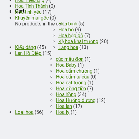
Hoa Theo Dịp
(4)
Hoa Tỉnh Thành
(0)
Cart
Hoa tình yêu
(17)
Khuyến mãi gốc
(0)
No products in the cart.
Hoa bình
(5)
Hoa bó
(9)
Hoa hộp gỗ
(7)
Kệ hoa khai trương
(20)
Kiểu dáng
(45)
Lẵng hoa
(13)
Lan Hồ Điệp
(15)
cúc mẫu đơn
(1)
Hoa Baby
(1)
Hoa cẩm chướng
(1)
Hoa cẩm tú cầu
(0)
Hoa cát tường
(1)
Hoa đồng tiền
(7)
Hoa hồng
(34)
Hoa Hướng dương
(12)
Hoa lan
(17)
Loại hoa
(56)
Hoa ly
(1)