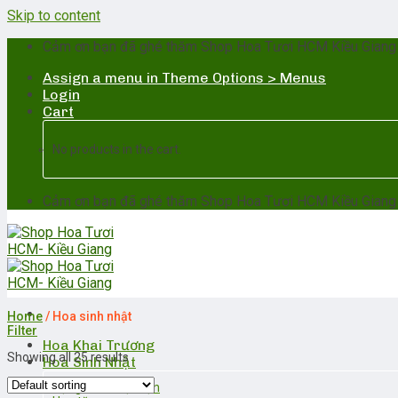
Skip to content
Cảm ơn bạn đã ghé thăm Shop Hoa Tươi HCM Kiều Giang -H
Assign a menu in Theme Options > Menus
Login
Cart
No products in the cart.
Cảm ơn bạn đã ghé thăm Shop Hoa Tươi HCM Kiều Giang -H
Home
/
Hoa sinh nhật
Filter
Hoa Khai Trương
Showing all 25 results
Hoa Sinh Nhật
Tặng sinh nhật bạn