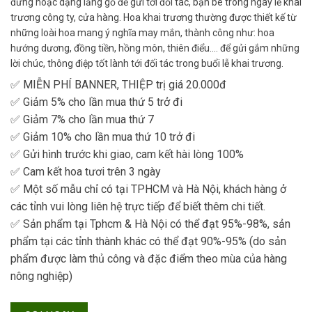
đứng hoặc dạng lẵng gỗ để gửi tới đối tác, bạn bè trong ngày lễ khai
trương công ty, cửa hàng. Hoa khai trương thường được thiết kế từ
những loài hoa mang ý nghĩa may mắn, thành công như: hoa
hướng dương, đồng tiền, hồng môn, thiên điểu…. để gửi gắm những
lời chúc, thông điệp tốt lành tới đối tác trong buổi lễ khai trương.
✅ MIỄN PHÍ BANNER, THIỆP trị giá 20.000đ
✅ Giảm 5% cho lần mua thứ 5 trở đi
✅ Giảm 7% cho lần mua thứ 7
✅ Giảm 10% cho lần mua thứ 10 trở đi
✅ Gửi hình trước khi giao, cam kết hài lòng 100%
✅ Cam kết hoa tươi trên 3 ngày
✅ Một số mẫu chỉ có tại TPHCM và Hà Nội, khách hàng ở
các tỉnh vui lòng liên hệ trực tiếp để biết thêm chi tiết.
✅ Sản phẩm tại Tphcm & Hà Nội có thể đạt 95%-98%, sản
phẩm tại các tỉnh thành khác có thể đạt 90%-95% (do sản
phẩm được làm thủ công và đặc điểm theo mùa của hàng
nông nghiệp)