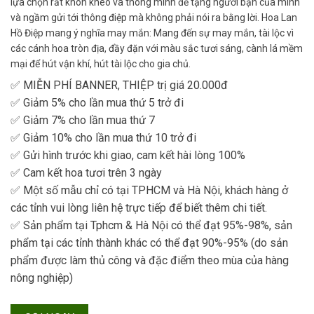
lựa chọn rất khôn khéo và thông mình để tặng người bạn của mình
và ngầm gửi tới thông điệp mà không phải nói ra bằng lời. Hoa Lan
Hồ Điệp mang ý nghĩa may mắn: Mang đến sự may mắn, tài lộc vì
các cánh hoa tròn địa, đầy đặn với màu sắc tươi sáng, cành lá mềm
mại để hút vận khí, hút tài lộc cho gia chủ.
✅ MIỄN PHÍ BANNER, THIỆP trị giá 20.000đ
✅ Giảm 5% cho lần mua thứ 5 trở đi
✅ Giảm 7% cho lần mua thứ 7
✅ Giảm 10% cho lần mua thứ 10 trở đi
✅ Gửi hình trước khi giao, cam kết hài lòng 100%
✅ Cam kết hoa tươi trên 3 ngày
✅ Một số mẫu chỉ có tại TPHCM và Hà Nội, khách hàng ở
các tỉnh vui lòng liên hệ trực tiếp để biết thêm chi tiết.
✅ Sản phẩm tại Tphcm & Hà Nội có thể đạt 95%-98%, sản
phẩm tại các tỉnh thành khác có thể đạt 90%-95% (do sản
phẩm được làm thủ công và đặc điểm theo mùa của hàng
nông nghiệp)