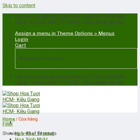
Skip to content
Cảm ơn bạn đã ghé thăm Shop Hoa Tươi HCM Kiều
Giang -Hotline: 084.77.11.600 - Giao nhanh tận nhà
Assign a menu in Theme Options > Menus
Login
Cart
No products in the cart.
Cảm ơn bạn đã ghé thăm Shop Hoa Tươi HCM Kiều
Giang -Hotline: 084.77.11.600 - Giao nhanh tận nhà
Home
/
Cửa hàng
Filter
Hoa Khai Trương
Showing 1–40 of 84 results
Hoa Sinh Nhật