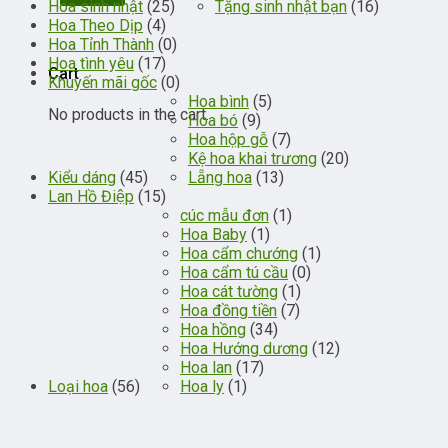
Hoa sinh nhật
(25)
Tặng sinh nhật bạn
(16)
Hoa Theo Dịp
(4)
Hoa Tỉnh Thành
(0)
Hoa tình yêu
(17)
Cart
Khuyến mãi gốc
(0)
Hoa bình
(5)
No products in the cart.
Hoa bó
(9)
Hoa hộp gỗ
(7)
Kệ hoa khai trương
(20)
Kiểu dáng
(45)
Lẵng hoa
(13)
Lan Hồ Điệp
(15)
cúc mẫu đơn
(1)
Hoa Baby
(1)
Hoa cẩm chướng
(1)
Hoa cẩm tú cầu
(0)
Hoa cát tường
(1)
Hoa đồng tiền
(7)
Hoa hồng
(34)
Hoa Hướng dương
(12)
Hoa lan
(17)
Loại hoa
(56)
Hoa ly
(1)