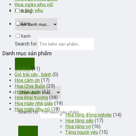
Hoa ngày phụ nữ
Hoa tình yêu
Trắng
Xám
Xanh
Search for:
Danh mục sản phẩm
Giỏ hoa
(11)
Giỏ trái cây , bánh
(0)
Hoa cảm ơn
(17)
Hoa Chia Buồn
(29)
Hoa hội nghị
(11)
Hoa khai trương
(38)
Hoa ngày nhà giáo
(19)
Hoa ngày phụ nữ
(18)
Search for:
Hoa tặng đồng nghiệp
(14)
Hoa tặng sếp
(17)
Hoa tặng vợ
(16)
Tặng người yêu
(15)