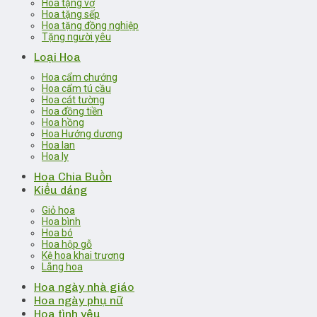
Hoa tặng vợ
Hoa tặng sếp
Hoa tặng đồng nghiệp
Tặng người yêu
Loại Hoa
Hoa cẩm chướng
Hoa cẩm tú cầu
Hoa cát tường
Hoa đồng tiền
Hoa hồng
Hoa Hướng dương
Hoa lan
Hoa ly
Hoa Chia Buồn
Kiểu dáng
Giỏ hoa
Hoa bình
Hoa bó
Hoa hộp gỗ
Kệ hoa khai trương
Lẵng hoa
Hoa ngày nhà giáo
Hoa ngày phụ nữ
Hoa tình yêu