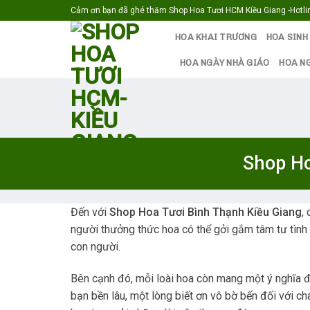
Skip
Cảm ơn bạn đã ghé thăm Shop Hoa Tươi HCM Kiều Giang -Hotlin
to
HOA KHAI TRƯƠNG
HOA SINH
content
HOA NGÀY NHÀ GIÁO
HOA N
Shop Ho
Đến với
Shop Hoa Tươi Bình Thạnh Kiều Giang
,
người thưởng thức hoa có thể gởi gắm tâm tư tình 
con người.
Bên cạnh đó, mỗi loài hoa còn mang một ý nghĩa đặc
bạn bền lâu, một lòng biết ơn vô bờ bến đối với c