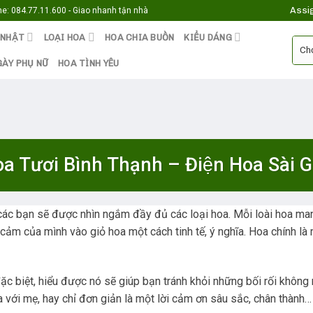
Assi
e: 084.77.11.600 - Giao nhanh tận nhà
 NHẬT
LOẠI HOA
HOA CHIA BUỒN
KIỂU DÁNG
GÀY PHỤ NỮ
HOA TÌNH YÊU
a Tươi Bình Thạnh – Điện Hoa Sài
 các bạn sẽ được nhìn ngắm đầy đủ các loại hoa. Mỗi loài hoa man
cảm của mình vào giỏ hoa một cách tinh tế, ý nghĩa. Hoa chính là
 biệt, hiểu được nó sẽ giúp bạn tránh khỏi những bối rối không nó
ha với mẹ, hay chỉ đơn giản là một lời cảm ơn sâu sắc, chân thành